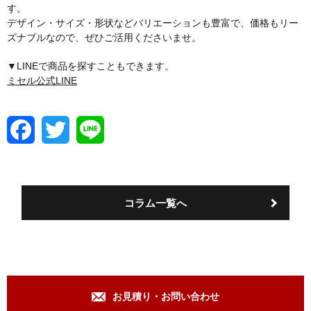
す。
デザイン・サイズ・形状などバリエーションも豊富で、価格もリー
ズナブルなので、ぜひご活用くださいませ。
▼LINEで商品を探すこともできます。
ミセル公式LINE
F
T
L
a
w
i
c
i
n
e
t
e
b
t
o
e
コラム一覧へ
o
r
k
お見積り・お問い合わせ