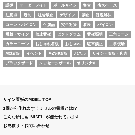
誘導
オーダーメイド
ポールサイン
警告
省スペース
注意点
規制
駐輪禁止
デザイン
禁止
課題解決
コーン・パイロン
付属品
安全対策
看板
パイロン
看板・サイン
禁止看板
ピクトグラム
看板照明
三角コーン
カラーコーン
おしゃれ看板
おしゃれ
駐車禁止
工事現場
A型看板
イベント
その他看板
パネル
サイン・看板・広告
ブラックボード
メッセージポール
オリジナル
サイン看板のMISEL TOP
1個から作れます！ミセルの看板とは!?
こんな所にも”MISEL”が使われています
お見積り・お問い合わせ