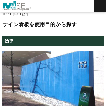
>
>
TOP
事例
誘導
サイン看板を使用目的から探す
誘導