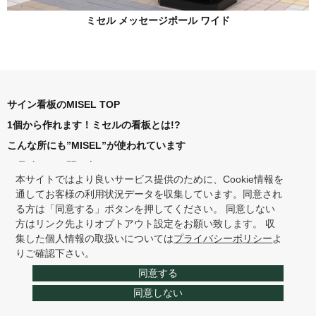
ミセル メッセージポール ワイド
サイン看板のMISEL TOP
1個から作れます！ミセルの看板とは!?
こんな所にも”MISEL”が使われています
お見積り・お問い合わせ
本サイトではより良いサービス提供のために、Cookie情報を
通してお客様の利用状況データを収集しています。同意され
ミセルシリーズ一覧
る方は「同意する」ボタンを押してください。 同意しない
方はリンク先よりオプトアウト設定をお願い致します。 収
使用目的から探す
集した個人情報の取扱いについては
プライバシーポリシー
よ
使用場所から探す
りご確認下さい。
カテゴリーから探す
同意する
同意しない
WEBカタログ