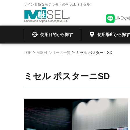
サイン看板ならテラモトのMISEL（ミセル）
LINEで
使用目的から探す
使用場所から探す
>
>
TOP
MISELシリーズ一覧
ミセル ポスターニSD
ミセル ポスターニSD