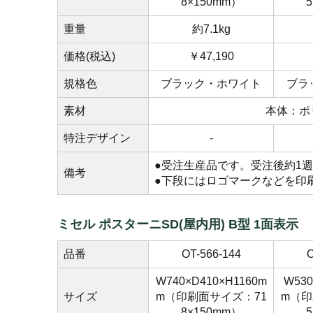
8×150mm）
重量
約7.1kg
価格(税込)
￥47,190
規格色
ブラック・ホワイト
ブラ
素材
本体：ポ
特注デザイン
-
●受注生産品です。受注後約1
備考
●下段にはロゴマークなどを印
ミセル ポスターニSD(屋内用) B型 1面表示
品番
OT-566-144
O
W740×D410×H1160m
W530
サイズ
m（印刷面サイズ：71
m（印
8×150mm）