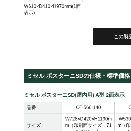
W610×D410×H970mm(1面
表示)
この製
ミセル ポスターニSDの仕様・標準価格
ミセル ポスターニSD(屋内用) A型 2面表示
品番
OT-566-140
O
W728×D420×H1190m
W530
サイズ
m（印刷面サイズ：71
m（印