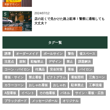
看板デザイン
2024/07/12
店の近くで見かけた路上駐車！警察に通報しても
大丈夫？
事故防止・業務改善
タグ一覧
誘導
オーダーメイド
ポールサイン
警告
省スペース
注意点
規制
駐輪禁止
デザイン
禁止
課題解決
コーン・パイロン
付属品
安全対策
看板
パイロン
看板・サイン
禁止看板
ピクトグラム
看板照明
三角コーン
カラーコーン
おしゃれ看板
おしゃれ
駐車禁止
工事現場
A型看板
イベント
その他看板
パネル
サイン・看板・広告
ブラックボード
メッセージポール
オリジナル