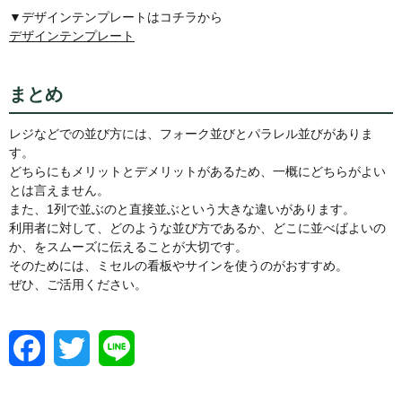
▼デザインテンプレートはコチラから
デザインテンプレート
まとめ
レジなどでの並び方には、フォーク並びとパラレル並びがありま
す。
どちらにもメリットとデメリットがあるため、一概にどちらがよい
とは言えません。
また、1列で並ぶのと直接並ぶという大きな違いがあります。
利用者に対して、どのような並び方であるか、どこに並べばよいの
か、をスムーズに伝えることが大切です。
そのためには、ミセルの看板やサインを使うのがおすすめ。
ぜひ、ご活用ください。
F
T
L
a
w
i
c
i
n
e
t
e