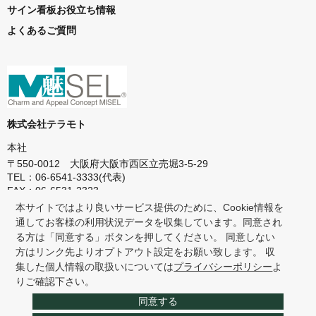
サイン看板お役立ち情報
よくあるご質問
株式会社テラモト
本社
〒550-0012 大阪府大阪市西区立売堀3-5-29
TEL：06-6541-3333(代表)
FAX：06-6531-2323
本サイトではより良いサービス提供のために、Cookie情報を
東京本社
通してお客様の利用状況データを収集しています。同意され
〒272-0142 千葉県市川市欠真間1-8-23
る方は「同意する」ボタンを押してください。 同意しない
TEL：047-358-1151(代表)
方はリンク先よりオプトアウト設定をお願い致します。 収
FAX：047-358-7658
集した個人情報の取扱いについては
プライバシーポリシー
よ
りご確認下さい。
同意する
会社概要
プライバシーポリシー