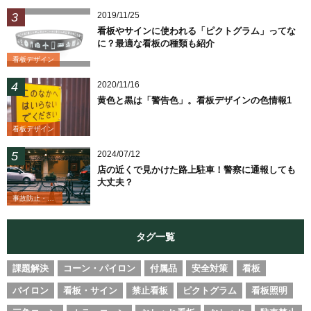
2019/11/25
看板やサインに使われる「ピクトグラム」ってな
に？最適な看板の種類も紹介
看板デザイン
2020/11/16
黄色と黒は「警告色」。看板デザインの色情報1
看板デザイン
2024/07/12
店の近くで見かけた路上駐車！警察に通報しても
大丈夫？
事故防止・業務改善
タグ一覧
課題解決
コーン・パイロン
付属品
安全対策
看板
パイロン
看板・サイン
禁止看板
ピクトグラム
看板照明