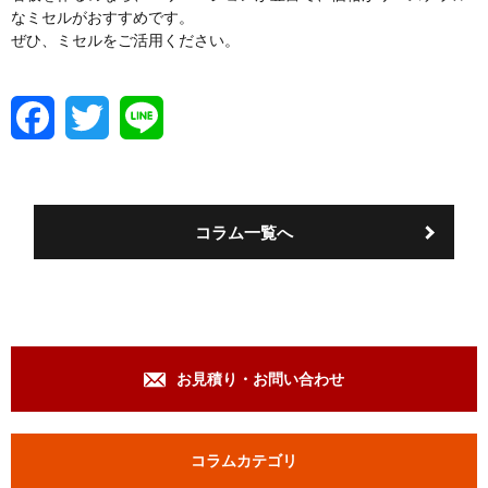
なミセルがおすすめです。
ぜひ、ミセルをご活用ください。
F
T
L
a
w
i
c
i
n
e
t
e
b
t
o
e
コラム一覧へ
o
r
k
お見積り・お問い合わせ
コラムカテゴリ