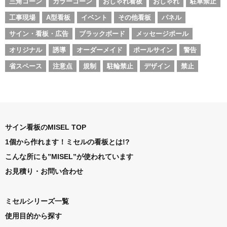
三角コーン
カラーコーン
おしゃれ看板
おしゃれ
駐車禁止
工事現場
A型看板
イベント
その他看板
パネル
サイン・看板・広告
ブラックボード
メッセージポール
オリジナル
誘導
オーダーメイド
ポールサイン
警告
省スペース
注意点
規制
駐輪禁止
デザイン
禁止
サイン看板のMISEL TOP
1個から作れます！ミセルの看板とは!?
こんな所にも”MISEL”が使われています
お見積り・お問い合わせ
ミセルシリーズ一覧
使用目的から探す