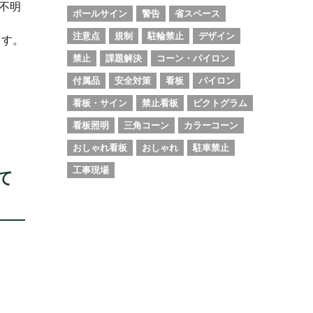
不明
ポールサイン
警告
省スペース
注意点
規制
駐輪禁止
デザイン
ます。
禁止
課題解決
コーン・パイロン
付属品
安全対策
看板
パイロン
看板・サイン
禁止看板
ピクトグラム
看板照明
三角コーン
カラーコーン
おしゃれ看板
おしゃれ
駐車禁止
工事現場
て