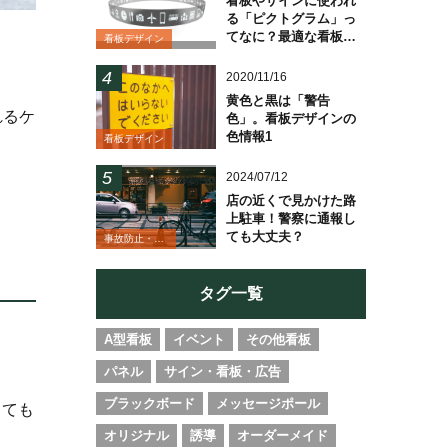
看板やサインに使われ
る「ピクトグラム」っ
てなに？最適な看板の
看板デザイン
種類も紹介
2020/11/16
黄色と黒は「警告
れるケ
色」。看板デザインの
色情報1
看板デザイン
2024/07/12
店の近くで見かけた路
上駐車！警察に通報し
ても大丈夫？
事故防止・業務改善
タグ一覧
A型看板
イベント
その他看板
パネル
サイン・看板・広告
ブラックボード
メッセージポール
とても
オリジナル
誘導
オーダーメイド