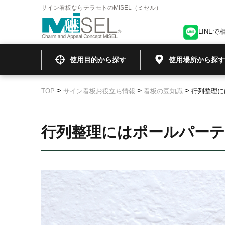
サイン看板ならテラモトのMISEL（ミセル）
LINEで
使用目的から探す
使用場所から探す
>
>
>
TOP
サイン看板お役立ち情報
看板の豆知識
行列整理に
行列整理にはポールパー