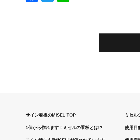
c
i
n
e
t
e
b
t
o
e
o
r
k
サイン看板のMISEL TOP
ミセル
1個から作れます！ミセルの看板とは!?
使用目
こんな所にも”MISEL”が使われています
使用場