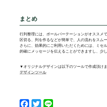
まとめ
行列整理には、ポールパーテーションがオススメ
区切る、列を作るなどが簡単で、人の流れをスム
さらに、効果的にご利用いただくためには、ミセ
的確にメッセージを伝えることができますし、少
▼オリジナルデザインは以下のツールで作成頂け
デザインツール
F
T
L
a
w
i