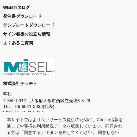
WEBカタログ
発注書ダウンロード
テンプレートダウンロード
サイン看板お役立ち情報
よくあるご質問
株式会社テラモト
本社
〒550-0012 大阪府大阪市西区立売堀3-5-29
TEL：06-6541-3333(代表)
FAX：06-6531-2323
本サイトではより良いサービス提供のために、Cookie情報を
東京本社
通してお客様の利用状況データを収集しています。同意され
〒272-0142 千葉県市川市欠真間1-8-23
る方は「同意する」ボタンを押してください。 同意しない
TEL：047-358-1151(代表)