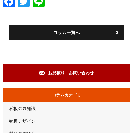
a
w
i
c
i
n
e
t
e
b
t
o
e
コラム一覧へ
o
r
k
お見積り・お問い合わせ
コラムカテゴリ
看板の豆知識
看板デザイン