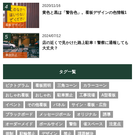
2020/11/16
黄色と黒は「警告色」。看板デザインの色情報1
看板デザイン
2024/07/12
店の近くで見かけた路上駐車！警察に通報しても
大丈夫？
事故防止・業務改善
タグ一覧
ピクトグラム
看板照明
三角コーン
カラーコーン
おしゃれ看板
おしゃれ
駐車禁止
工事現場
A型看板
イベント
その他看板
パネル
サイン・看板・広告
ブラックボード
メッセージポール
オリジナル
誘導
オーダーメイド
ポールサイン
警告
省スペース
注意点
規制
駐輪禁止
デザイン
禁止
課題解決