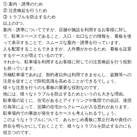
① 案内・誘導のため
② 注意喚起を行うため
③ トラブルを防止するため
以上の3つ。
案内・誘導についてですが、店舗や施設を利用するお客様に対し
て、駐車スペースであること、入口・出口などの情報を、看板を使
って表示することで、スムーズな案内・誘導を行っています。
人を配置することもできますが、人件費がかかるため、看板を設置
するケースが増えているのです。
それから、駐車場を利用するお客様に対しての注意喚起を行う役割
も担っています。
月極駐車場であれば、契約者以外は利用できませんし、盗難等への
注意を促すことで防犯意識を高めることができるでしょう。
様々な注意を行うのも看板の重要な役割なのです。
他には、様々なトラブルを防止するためというのも大きな理由。
駐車場の近くに、住宅があるとアイドリングや集団での会話、迷惑
行為等によって、近隣の住宅からクレームが入る恐れがあります。
駐車場内での事故が発生するケースも考えられるでしょう。
このようなトラブルについて、あらかじめ看板に禁止行為や責任の
所在を明らかにしておくことで、様々なトラブルを防止するのにも
役立つのです。