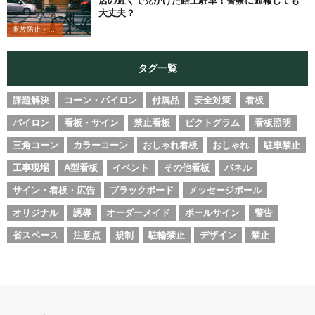
店の近くで見かけた路上駐車！警察に通報しても
大丈夫？
事故防止・業務改善
タグ一覧
課題解決
コーン・パイロン
付属品
安全対策
看板
パイロン
看板・サイン
禁止看板
ピクトグラム
看板照明
三角コーン
カラーコーン
おしゃれ看板
おしゃれ
駐車禁止
工事現場
A型看板
イベント
その他看板
パネル
サイン・看板・広告
ブラックボード
メッセージポール
オリジナル
誘導
オーダーメイド
ポールサイン
警告
省スペース
注意点
規制
駐輪禁止
デザイン
禁止