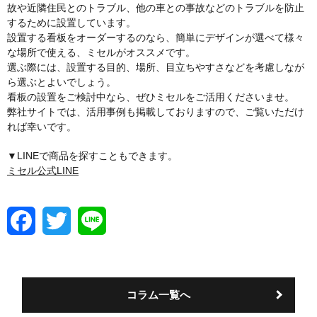
故や近隣住民とのトラブル、他の車との事故などのトラブルを防止
するために設置しています。
設置する看板をオーダーするのなら、簡単にデザインが選べて様々
な場所で使える、ミセルがオススメです。
選ぶ際には、設置する目的、場所、目立ちやすさなどを考慮しなが
ら選ぶとよいでしょう。
看板の設置をご検討中なら、ぜひミセルをご活用くださいませ。
弊社サイトでは、活用事例も掲載しておりますので、ご覧いただけ
れば幸いです。
▼LINEで商品を探すこともできます。
ミセル公式LINE
F
T
L
a
w
i
c
i
n
e
t
e
b
t
o
e
コラム一覧へ
o
r