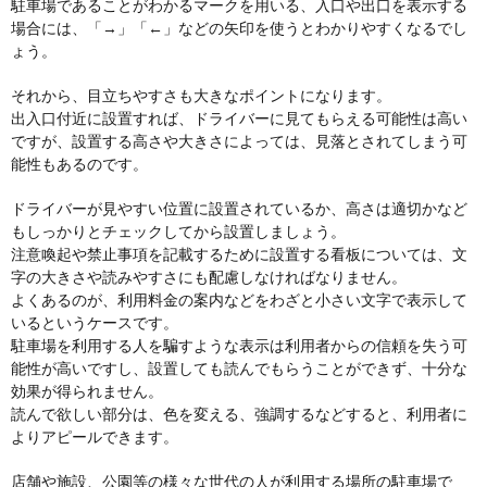
駐車場であることがわかるマークを用いる、入口や出口を表示する
場合には、「→」「←」などの矢印を使うとわかりやすくなるでし
ょう。
それから、目立ちやすさも大きなポイントになります。
出入口付近に設置すれば、ドライバーに見てもらえる可能性は高い
ですが、設置する高さや大きさによっては、見落とされてしまう可
能性もあるのです。
ドライバーが見やすい位置に設置されているか、高さは適切かなど
もしっかりとチェックしてから設置しましょう。
注意喚起や禁止事項を記載するために設置する看板については、文
字の大きさや読みやすさにも配慮しなければなりません。
よくあるのが、利用料金の案内などをわざと小さい文字で表示して
いるというケースです。
駐車場を利用する人を騙すような表示は利用者からの信頼を失う可
能性が高いですし、設置しても読んでもらうことができず、十分な
効果が得られません。
読んで欲しい部分は、色を変える、強調するなどすると、利用者に
よりアピールできます。
店舗や施設、公園等の様々な世代の人が利用する場所の駐車場で