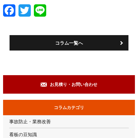
F
T
L
a
w
i
c
i
n
e
t
e
b
t
o
e
コラム一覧へ
o
r
k
お見積り・お問い合わせ
コラムカテゴリ
事故防止・業務改善
看板の豆知識