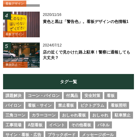
看板デザイン
2020/11/16
黄色と黒は「警告色」。看板デザインの色情報1
看板デザイン
2024/07/12
店の近くで見かけた路上駐車！警察に通報しても
大丈夫？
事故防止・業務改善
タグ一覧
課題解決
コーン・パイロン
付属品
安全対策
看板
パイロン
看板・サイン
禁止看板
ピクトグラム
看板照明
三角コーン
カラーコーン
おしゃれ看板
おしゃれ
駐車禁止
工事現場
A型看板
イベント
その他看板
パネル
サイン・看板・広告
ブラックボード
メッセージポール