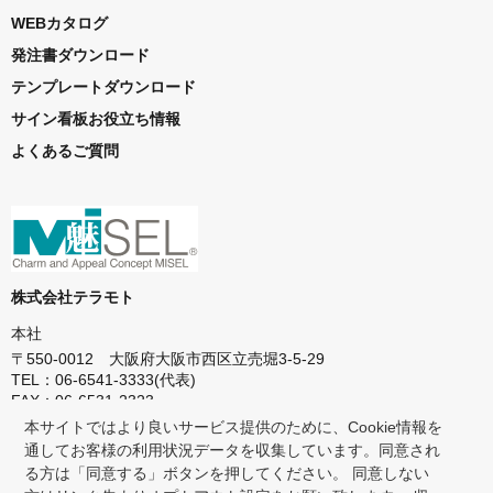
WEBカタログ
発注書ダウンロード
テンプレートダウンロード
サイン看板お役立ち情報
よくあるご質問
株式会社テラモト
本社
〒550-0012 大阪府大阪市西区立売堀3-5-29
TEL：06-6541-3333(代表)
FAX：06-6531-2323
本サイトではより良いサービス提供のために、Cookie情報を
東京本社
通してお客様の利用状況データを収集しています。同意され
〒272-0142 千葉県市川市欠真間1-8-23
る方は「同意する」ボタンを押してください。 同意しない
TEL：047-358-1151(代表)