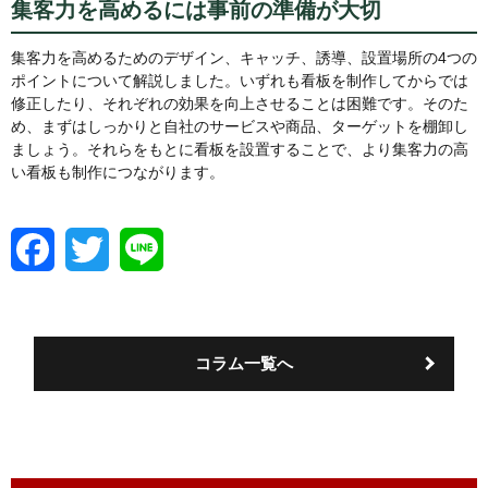
集客力を高めるには事前の準備が大切
集客力を高めるためのデザイン、キャッチ、誘導、設置場所の4つの
ポイントについて解説しました。いずれも看板を制作してからでは
修正したり、それぞれの効果を向上させることは困難です。そのた
め、まずはしっかりと自社のサービスや商品、ターゲットを棚卸し
ましょう。それらをもとに看板を設置することで、より集客力の高
い看板も制作につながります。
F
T
L
a
w
i
c
i
n
e
t
e
b
t
o
e
コラム一覧へ
o
r
k