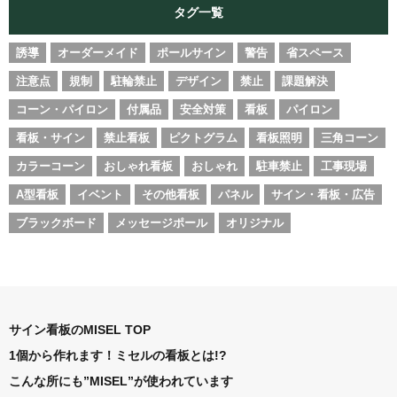
タグ一覧
誘導
オーダーメイド
ポールサイン
警告
省スペース
注意点
規制
駐輪禁止
デザイン
禁止
課題解決
コーン・パイロン
付属品
安全対策
看板
パイロン
看板・サイン
禁止看板
ピクトグラム
看板照明
三角コーン
カラーコーン
おしゃれ看板
おしゃれ
駐車禁止
工事現場
A型看板
イベント
その他看板
パネル
サイン・看板・広告
ブラックボード
メッセージポール
オリジナル
サイン看板のMISEL TOP
1個から作れます！ミセルの看板とは!?
こんな所にも”MISEL”が使われています