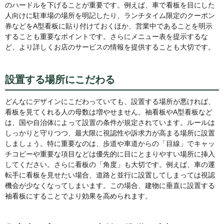
のハードルを下げることが重要です。例えば、車で看板を目にした
人向けに駐車場の場所を明記したり、ランチタイム限定のクーポン
券などをA型看板に貼り付けておくほか、営業中であることを明示
することも重要なポイントです。さらにメニュー表を提示するな
ど、より詳しくお店のサービスの情報を提供することも大切です。
設置する場所にこだわる
どんなにデザインにこだわっていても、設置する場所が悪ければ、
看板を見てくれる人の母数は増やせません。袖看板やA型看板など
は、国や自治体によって設置の条件が規定されています。ルールは
しっかりと守りつつ、最大限に視認性や訴求力が高まる場所に設置
しましょう。特に重要なのは、歩道や車道からの「目線」でキャッ
チコピーや重要な項目などは優先的に目にとまりやすい場所に挿入
してください。さらに看板の「角度」も大切です。例えば、車の運
転手に看板を見せたい場合、道路と並行に設置してしまっては視認
機会が少なくなってしまいます。この場合、建物に垂直に設置する
袖看板にすることでより効果を高められます。