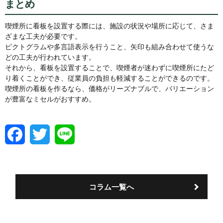
まとめ
喫煙所に看板を設置する際には、施設の状況や場所に応じて、さま
ざまな工夫が必要です。
ピクトグラムや多言語表示を行うこと、矢印も組み合わせて使うな
どの工夫が行われています。
それから、看板を設置することで、喫煙者が迷わずに喫煙所にたど
り着くことができ、従業員の負担も軽減することができるのです。
喫煙所の看板を作るなら、価格がリーズナブルで、バリエーション
が豊富なミセルがおすすめ。
F
T
L
a
w
i
c
i
n
e
t
e
b
t
o
e
コラム一覧へ
o
r
k