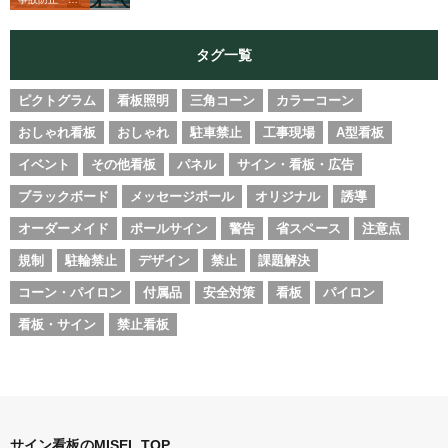
タグ一覧
ピクトグラム
看板照明
三角コーン
カラーコーン
おしゃれ看板
おしゃれ
駐車禁止
工事現場
A型看板
イベント
その他看板
パネル
サイン・看板・広告
ブラックボード
メッセージポール
オリジナル
誘導
オーダーメイド
ポールサイン
警告
省スペース
注意点
規制
駐輪禁止
デザイン
禁止
課題解決
コーン・パイロン
付属品
安全対策
看板
パイロン
看板・サイン
禁止看板
サイン看板のMISEL TOP