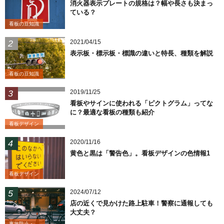
消火器表示プレートの規格は？幅や長さも決まっ
ている？
看板の豆知識
2021/04/15
表示板・標示板・標識の違いと特長、種類を解説
看板の豆知識
2019/11/25
看板やサインに使われる「ピクトグラム」ってな
に？最適な看板の種類も紹介
看板デザイン
2020/11/16
黄色と黒は「警告色」。看板デザインの色情報1
看板デザイン
2024/07/12
店の近くで見かけた路上駐車！警察に通報しても
大丈夫？
事故防止・業務改善