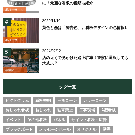
に？最適な看板の種類も紹介
看板デザイン
2020/11/16
黄色と黒は「警告色」。看板デザインの色情報1
看板デザイン
2024/07/12
店の近くで見かけた路上駐車！警察に通報しても
大丈夫？
事故防止・業務改善
タグ一覧
ピクトグラム
看板照明
三角コーン
カラーコーン
おしゃれ看板
おしゃれ
駐車禁止
工事現場
A型看板
イベント
その他看板
パネル
サイン・看板・広告
ブラックボード
メッセージポール
オリジナル
誘導