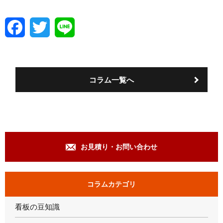
F
T
L
a
w
i
c
i
n
e
t
e
b
t
o
e
コラム一覧へ
o
r
k
お見積り・お問い合わせ
コラムカテゴリ
看板の豆知識