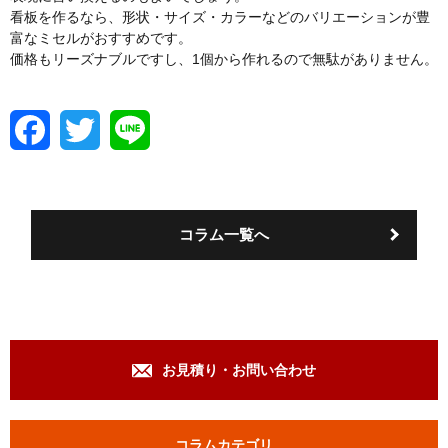
看板を作るなら、形状・サイズ・カラーなどのバリエーションが豊
富なミセルがおすすめです。
価格もリーズナブルですし、1個から作れるので無駄がありません。
F
T
L
a
w
i
c
i
n
e
t
e
b
t
o
e
コラム一覧へ
o
r
k
お見積り・お問い合わせ
コラムカテゴリ