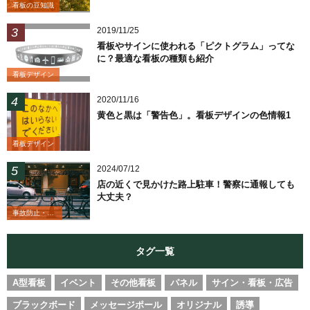
看板の豆知識
2019/11/25
看板やサインに使われる「ピクトグラム」ってな
に？最適な看板の種類も紹介
看板デザイン
2020/11/16
黄色と黒は「警告色」。看板デザインの色情報1
看板デザイン
2024/07/12
店の近くで見かけた路上駐車！警察に通報しても
大丈夫？
事故防止・業務改善
タグ一覧
A型看板
イベント
その他看板
パネル
サイン・看板・広告
ブラックボード
メッセージポール
オリジナル
誘導