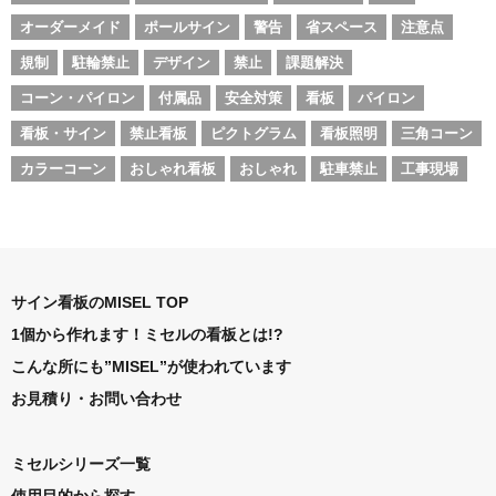
オーダーメイド
ポールサイン
警告
省スペース
注意点
規制
駐輪禁止
デザイン
禁止
課題解決
コーン・パイロン
付属品
安全対策
看板
パイロン
看板・サイン
禁止看板
ピクトグラム
看板照明
三角コーン
カラーコーン
おしゃれ看板
おしゃれ
駐車禁止
工事現場
サイン看板のMISEL TOP
1個から作れます！ミセルの看板とは!?
こんな所にも”MISEL”が使われています
お見積り・お問い合わせ
ミセルシリーズ一覧
使用目的から探す