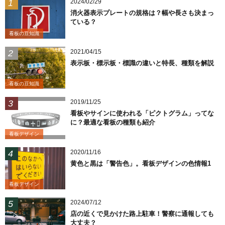
2024/02/29
消火器表示プレートの規格は？幅や長さも決まっ
ている？
看板の豆知識
2021/04/15
表示板・標示板・標識の違いと特長、種類を解説
看板の豆知識
2019/11/25
看板やサインに使われる「ピクトグラム」ってな
に？最適な看板の種類も紹介
看板デザイン
2020/11/16
黄色と黒は「警告色」。看板デザインの色情報1
看板デザイン
2024/07/12
店の近くで見かけた路上駐車！警察に通報しても
大丈夫？