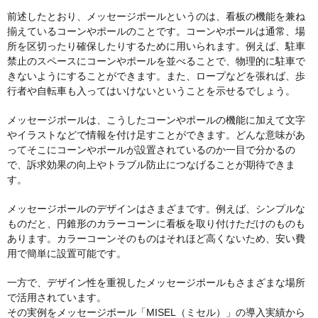
前述したとおり、メッセージポールというのは、看板の機能を兼ね
揃えているコーンやポールのことです。コーンやポールは通常、場
所を区切ったり確保したりするために用いられます。例えば、駐車
禁止のスペースにコーンやポールを並べることで、物理的に駐車で
きないようにすることができます。また、ロープなどを張れば、歩
行者や自転車も入ってはいけないということを示せるでしょう。
メッセージポールは、こうしたコーンやポールの機能に加えて文字
やイラストなどで情報を付け足すことができます。どんな意味があ
ってそこにコーンやポールが設置されているのか一目で分かるの
で、訴求効果の向上やトラブル防止につなげることが期待できま
す。
メッセージポールのデザインはさまざまです。例えば、シンプルな
ものだと、円錐形のカラーコーンに看板を取り付けただけのものも
あります。カラーコーンそのものはそれほど高くないため、安い費
用で簡単に設置可能です。
一方で、デザイン性を重視したメッセージポールもさまざまな場所
で活用されています。
その実例をメッセージポール「MISEL（ミセル）」の導入実績から