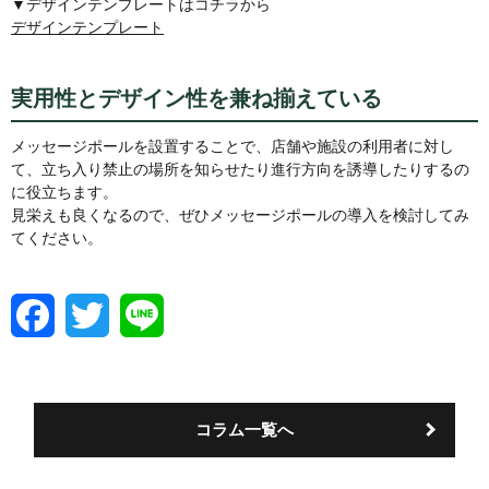
▼デザインテンプレートはコチラから
デザインテンプレート
実用性とデザイン性を兼ね揃えている
メッセージポールを設置することで、店舗や施設の利用者に対し
て、立ち入り禁止の場所を知らせたり進行方向を誘導したりするの
に役立ちます。
見栄えも良くなるので、ぜひメッセージポールの導入を検討してみ
てください。
F
T
L
a
w
i
c
i
n
e
t
e
b
t
o
e
コラム一覧へ
o
r
k