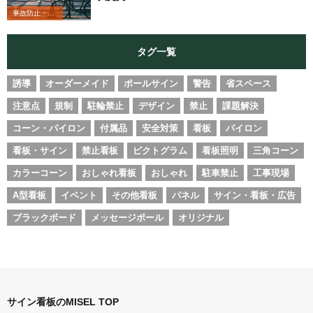
事故防止・業務改善
タグ一覧
誘導
オーダーメイド
ポールサイン
警告
省スペース
注意点
規制
駐輪禁止
デザイン
禁止
課題解決
コーン・パイロン
付属品
安全対策
看板
パイロン
看板・サイン
禁止看板
ピクトグラム
看板照明
三角コーン
カラーコーン
おしゃれ看板
おしゃれ
駐車禁止
工事現場
A型看板
イベント
その他看板
パネル
サイン・看板・広告
ブラックボード
メッセージポール
オリジナル
サイン看板のMISEL TOP