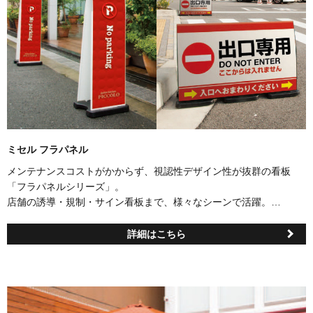
ミセル フラパネル
メンテナンスコストがかからず、視認性デザイン性が抜群の看板
「フラパネルシリーズ」。
店舗の誘導・規制・サイン看板まで、様々なシーンで活躍。
小店舗から公共施設まで幅広く対応します。サイズは、小、大、８
００（高さ）、ワイド、ビッグワイドの５種類。
詳細はこちら
設置場所やアピールしたい内容によって使い分けて頂けます。
もちろん、フルカラー対応でデザインテンプレートからお選び頂き
作成することも、自由なデザインで作成することもできます。
また、半分のデザインスペースで作成する「ハーフ」タイプはリー
ズナブルな価格でご利用頂け、驚きの低価格を実現。