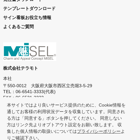
テンプレートダウンロード
サイン看板お役立ち情報
よくあるご質問
株式会社テラモト
本社
〒550-0012 大阪府大阪市西区立売堀3-5-29
TEL：06-6541-3333(代表)
FAX：06-6531-2323
本サイトではより良いサービス提供のために、Cookie情報を
東京本社
通してお客様の利用状況データを収集しています。同意され
〒272-0142 千葉県市川市欠真間1-8-23
る方は「同意する」ボタンを押してください。 同意しない
TEL：047-358-1151(代表)
方はリンク先よりオプトアウト設定をお願い致します。 収
FAX：047-358-7658
集した個人情報の取扱いについては
プライバシーポリシー
よ
りご確認下さい。