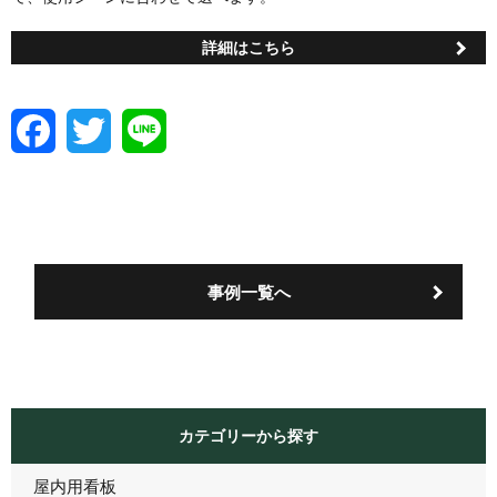
詳細はこちら
F
T
L
a
w
i
c
i
n
e
t
e
b
t
o
e
o
r
k
事例一覧へ
カテゴリーから探す
屋内用看板