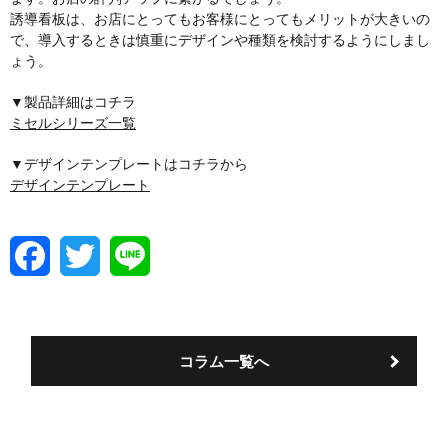
誘導看板は、お店にとってもお客様にとってもメリットが大きいの
で、導入するときは慎重にデザインや種類を検討するようにしまし
ょう。
▼製品詳細はコチラ
ミセルシリーズ一覧
▼デザインテンプレートはコチラから
デザインテンプレート
F
T
L
a
w
i
c
i
n
e
t
e
b
t
o
e
コラム一覧へ
o
r
k