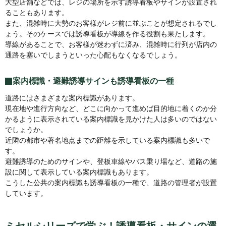
大型店舗などでは、レジの場所を示す誘導看板やサインが設置され
ることもあります。
また、混雑時に大勢のお客様がレジ前に並ぶことが想定されるでし
ょう。そのケースでは誘導看板が導線を作る役割も果たします。
導線があることで、お客様が迷わずに済み、混雑時に行列が店内の
通路を塞いでしまうといった心配もなくなるでしょう。
案内標識・避難誘導サインも誘導看板の一種
道路にはさまざまな案内標識があります。
現在地や進行方向など、どこに向かって進めば目的地に着くのか分
かるように表示されている案内標識を見かけた人は多いのではない
でしょうか。
近隣の都市や著名地点までの距離を示している案内標識も多いで
す。
避難誘導のためのサインや、登板車線やバス乗り場など、道路の施
設に関して表示している案内標識もあります。
こうした公共の案内標識も誘導看板の一種で、道路の管理者が設置
しています。