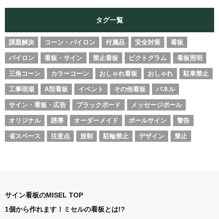
タグ一覧
課題解決
コーン・パイロン
付属品
安全対策
看板
パイロン
看板・サイン
禁止看板
ピクトグラム
看板照明
三角コーン
カラーコーン
おしゃれ看板
おしゃれ
駐車禁止
工事現場
A型看板
イベント
その他看板
パネル
サイン・看板・広告
ブラックボード
メッセージポール
オリジナル
誘導
オーダーメイド
ポールサイン
警告
省スペース
注意点
規制
駐輪禁止
デザイン
禁止
サイン看板のMISEL TOP
1個から作れます！ミセルの看板とは!?