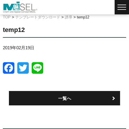
>
>
>
TOP
テンプレートダウンロード
誘導
temp12
temp12
2019年02月19日
F
T
L
a
w
i
c
i
n
e
t
e
b
t
o
e
一覧へ
o
r
k